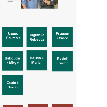
Lasso
Frasson
Tagliabue
Doumbia
i Marco
Rebecca
Bejinariu
Baboucar
Rodelli
Marian
r Mbye
Erasmo
Calabrò
Orazio