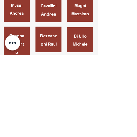
Mussi
Magni
Cavallini
Andrea
Massimo
Andrea
Gerosa
Bernasc
Di Lillo
Robert
oni Raul
Michele
o
Nanni
Provenzano
Ravanet
Davide
Nahuel
ti
Stefano
Francesca
Codispo
Paniati
ti
Cristian