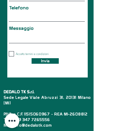
Telefono
Messaggio
Accetto termini e condizioni
Invia
DEDALO TK S.r.l.
Sede Legale
Viale Abruzzi 31, 20131 Milano
(MI)
P.IVA e C.F.
11515060967
- REA MI-
2608812
Tel :
+39 347 7265556
Mail :
info@dedalotk.com