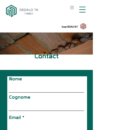
DEDALO TK
TURNKEY
Scopri DEDALO BT
Contact
Nome
Cognome
Email