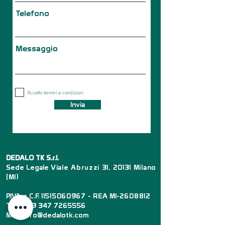
Telefono
Messaggio
Accetto termini e condizioni
Invia
DEDALO TK S.r.l.
Sede Legale
Viale Abruzzi 31, 20131 Milano
(MI)
P.IVA e C.F.
11515060967
- REA MI-
2608812
Tel :
+39 347 7265556
Mail :
info@dedalotk.com