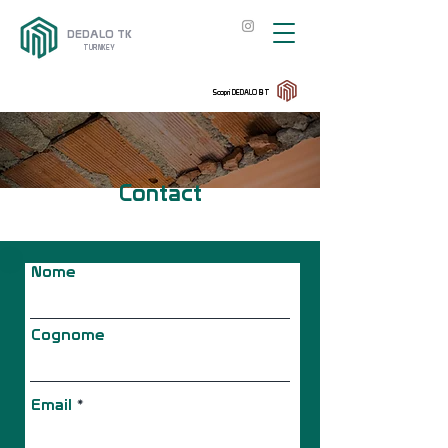
DEDALO TK
TURNKEY
Scopri DEDALO BT
Contact
Nome
Cognome
Email