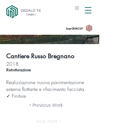
DEDALO TK
TURNKEY
Scopri DEDALO BT
Cantiere Russo Bregnano
2018
Ristrutturazione
Realizzazione nuova pavimentazione
esterna flottante e rifacimento facciata.
✓ Finiture
< Previous Work
Next Work >